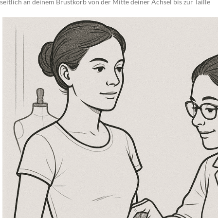
seitlich an deinem Brustkorb von der Mitte deiner Achsel bis zur Taille