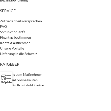
Bezahlabwicklung
SERVICE
Zufriedenheitsversprechen
FAQ
So funktioniert’s
Figurtyp bestimmen
Kontakt aufnehmen
Unsere Vorteile
Lieferung in die Schweiz
RATGEBER
Anleitung zum Maßnehmen
Brautkleid online kaufen
Shop
Sidebar
Checkliste Brautkleid kaufen
Material- & Stoffkunde
Mehr Nachhaltigkeit
Passendes Brautkleid finden
Unser Magazin