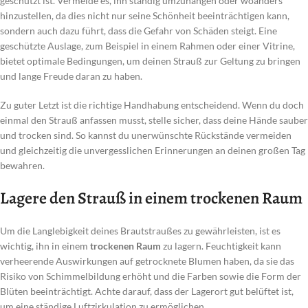
geschützt ist. Vermeide es, ihn ständig umzuhängen oder woanders
hinzustellen, da dies nicht nur seine Schönheit beeinträchtigen kann,
sondern auch dazu führt, dass die Gefahr von Schäden steigt. Eine
geschützte Auslage, zum Beispiel in einem Rahmen oder einer Vitrine,
bietet optimale Bedingungen, um deinen Strauß zur Geltung zu bringen
und lange Freude daran zu haben.
Zu guter Letzt ist die richtige Handhabung entscheidend. Wenn du doch
einmal den Strauß anfassen musst, stelle sicher, dass deine Hände sauber
und trocken sind. So kannst du unerwünschte Rückstände vermeiden
und gleichzeitig die unvergesslichen Erinnerungen an deinen großen Tag
bewahren.
Lagere den Strauß in einem trockenen Raum
Um die Langlebigkeit deines Brautstraußes zu gewährleisten, ist es
wichtig, ihn in einem
trockenen Raum
zu lagern. Feuchtigkeit kann
verheerende Auswirkungen auf getrocknete Blumen haben, da sie das
Risiko von Schimmelbildung erhöht und die Farben sowie die Form der
Blüten beeinträchtigt. Achte darauf, dass der Lagerort gut belüftet ist,
um eine ständige Luftzirkulation zu ermöglichen.