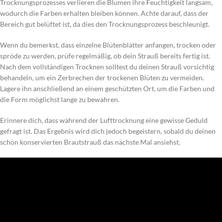
Trocknungsprozesses verlieren die Blumen ihre Feuchtigkeit langsam,
wodurch die Farben erhalten bleiben können. Achte darauf, dass der
Bereich gut belüftet ist, da dies den Trocknungsprozess beschleunigt.
Wenn du bemerkst, dass einzelne Blütenblätter anfangen, trocken oder
spröde zu werden, prüfe regelmäßig, ob dein Strauß bereits fertig ist.
Nach dem vollständigen Trocknen solltest du deinen Strauß vorsichtig
behandeln, um ein Zerbrechen der trockenen Blüten zu vermeiden.
Lagere ihn anschließend an einem geschützten Ort, um die Farben und
die Form möglichst lange zu bewahren.
Erinnere dich, dass während der Lufttrocknung eine gewisse Geduld
gefragt ist. Das Ergebnis wird dich jedoch begeistern, sobald du deinen
schön konservierten Brautstrauß das nächste Mal ansiehst.