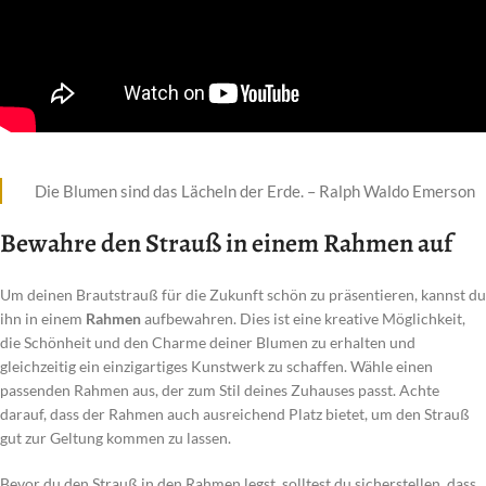
Die Blumen sind das Lächeln der Erde. – Ralph Waldo Emerson
Bewahre den Strauß in einem Rahmen auf
Um deinen Brautstrauß für die Zukunft schön zu präsentieren, kannst du
ihn in einem
Rahmen
aufbewahren. Dies ist eine kreative Möglichkeit,
die Schönheit und den Charme deiner Blumen zu erhalten und
gleichzeitig ein einzigartiges Kunstwerk zu schaffen. Wähle einen
passenden Rahmen aus, der zum Stil deines Zuhauses passt. Achte
darauf, dass der Rahmen auch ausreichend Platz bietet, um den Strauß
gut zur Geltung kommen zu lassen.
Bevor du den Strauß in den Rahmen legst, solltest du sicherstellen, dass