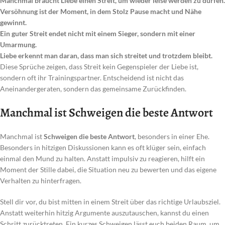
Manchmal braucht Liebe einen Streit, um wieder leise werden zu dürfen.
Versöhnung ist der Moment, in dem Stolz Pause macht und Nähe
gewinnt.
Ein guter Streit endet nicht mit einem Sieger, sondern mit einer
Umarmung.
Liebe erkennt man daran, dass man sich streitet und trotzdem bleibt.
Diese Sprüche zeigen, dass Streit kein Gegenspieler der Liebe ist,
sondern oft ihr Trainingspartner. Entscheidend ist nicht das
Aneinandergeraten, sondern das gemeinsame Zurückfinden.
Manchmal ist Schweigen die beste Antwort
Manchmal ist
Schweigen die beste Antwort
, besonders in einer Ehe.
Besonders in hitzigen Diskussionen kann es oft klüger sein, einfach
einmal den Mund zu halten. Anstatt impulsiv zu reagieren, hilft ein
Moment der Stille dabei, die Situation neu zu bewerten und das eigene
Verhalten zu hinterfragen.
Stell dir vor, du bist mitten in einem Streit über das richtige Urlaubsziel.
Anstatt weiterhin hitzig Argumente auszutauschen, kannst du einen
Schritt zurücktreten. Ein kurzes Schweigen lässt euch beiden Raum, um