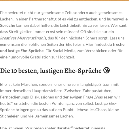
Ehe bedeutet nicht nur gemeinsame Zeit, sondern auch gemeinsames
Lachen. In einer Partnerschaft gibt es viel zu entdecken, und
humorvolle
Sprüche
können dabei helfen, die Leichtigkeit nie zu verlieren. Wer sagt,
dass Streitigkeiten immer ernst sein müssen? Oft sind sie nur ein
kreatives Missverständnis
, das für den nächsten Scherz sorgt! Lass uns
gemeinsam die fröhlichen Seiten der Ehe feiern. Hier findest du
freche
und lustige Ehe-Sprüche
: Für Social Media, zum Verschicken oder für
eine humorvolle
Gratulation zur Hochzeit
.
Die 10 besten, lustigen Ehe-Sprüche 😘
Ehe ist kein Märchen, sondern eher eine sehr langlebige Sitcom mit
immer denselben Hauptdarstellern. Zwischen Zahnpastatuben,
Fernbedienungs-Diskussionen und der ewigen Frage „Was essen wir
heute?“ entstehen die besten Pointen ganz von selbst. Lustige Ehe-
Sprüche bringen genau das auf den Punkt: liebevolles Chaos, kleine
Sticheleien und viel gemeinsames Lachen.
Ehe ist, wenn „Wir reden später darüber“ bedeutet: niemals.