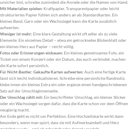
unsicher bist, schreibe zumindest die Anrede oder die Namen von Hand.
Mit Materialien spielen:
Kraftpapier, Transparentpapier oder leicht
strukturiertes Papier fühlen sich anders an als Standardkarten. Ein
kleines Band, Garn oder ein Wachssiegel kann die Karte zusätzlich
aufwerten.
Weniger ist mehr:
Eine klare Gestaltung wirkt oft edler als zu viele
Elemente. Ein einzelnes Detail – etwa ein getrocknetes Blütenblatt oder
ein kleines Herz aus Papier – reicht völlig.
Fotos oder Erinnerungen einbauen:
Ein kleines gemeinsames Foto, ein
Ticket von einem Konzert oder ein Datum, das euch verbindet, machen
die Karte sofort persönlich.
Für Nicht-Bastler: Gekaufte Karten aufwerten:
Auch eine fertige Karte
lässt sich leicht individualisieren. Schreibe eine persönliche Randnotiz,
klebe innen ein kleines Extra ein oder ergänze einen handgeschriebenen
Satz auf der Umschlaginnenseite.
Der Umschlag zählt mit:
Ein beschrifteter Umschlag, ein kleiner Sticker
oder ein Wachssiegel sorgen dafür, dass die Karte schon vor dem Öffnen
neugierig macht.
Am Ende geht es nicht um Perfektion. Eine Hochzeitskarte wirkt dann
besonders, wenn man spürt, dass sie mit Aufmerksamkeit und Herz
gestaltet wurde – egal ob gebastelt oder dezent veredelt.