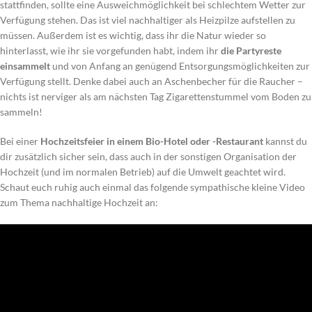
stattfinden, sollte eine Ausweichmöglichkeit bei schlechtem Wetter zur
Verfügung stehen. Das ist viel nachhaltiger als Heizpilze aufstellen zu
müssen. Außerdem ist es wichtig, dass ihr die Natur wieder so
hinterlasst, wie ihr sie vorgefunden habt, indem ihr
die Partyreste
einsammelt
und von Anfang an genügend Entsorgungsmöglichkeiten zur
Verfügung stellt. Denke dabei auch an Aschenbecher für die Raucher –
nichts ist nerviger als am nächsten Tag Zigarettenstummel vom Boden zu
sammeln!
Bei einer
Hochzeitsfeier in einem Bio-Hotel oder -Restaurant
kannst du
dir zusätzlich sicher sein, dass auch in der sonstigen Organisation der
Hochzeit (und im normalen Betrieb) auf die Umwelt geachtet wird.
Schaut euch ruhig auch einmal das folgende sympathische kleine Video
zum Thema nachhaltige Hochzeit an: