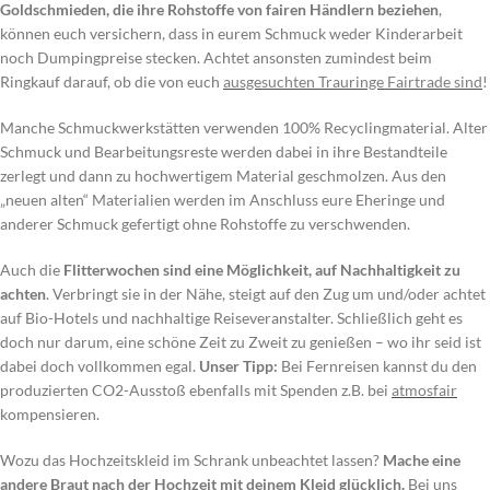
Goldschmieden, die ihre Rohstoffe von fairen Händlern beziehen
,
können euch versichern, dass in eurem Schmuck weder Kinderarbeit
noch Dumpingpreise stecken. Achtet ansonsten zumindest beim
Ringkauf darauf, ob die von euch
ausgesuchten Trauringe Fairtrade sind
!
Manche Schmuckwerkstätten verwenden 100% Recyclingmaterial. Alter
Schmuck und Bearbeitungsreste werden dabei in ihre Bestandteile
zerlegt und dann zu hochwertigem Material geschmolzen. Aus den
„neuen alten“ Materialien werden im Anschluss eure Eheringe und
anderer Schmuck gefertigt ohne Rohstoffe zu verschwenden.
Auch die
Flitterwochen sind eine Möglichkeit, auf Nachhaltigkeit zu
achten
. Verbringt sie in der Nähe, steigt auf den Zug um und/oder achtet
auf Bio-Hotels und nachhaltige Reiseveranstalter. Schließlich geht es
doch nur darum, eine schöne Zeit zu Zweit zu genießen – wo ihr seid ist
dabei doch vollkommen egal.
Unser Tipp:
Bei Fernreisen kannst du den
produzierten CO2-Ausstoß ebenfalls mit Spenden z.B. bei
atmosfair
kompensieren.
Wozu das Hochzeitskleid im Schrank unbeachtet lassen?
Mache eine
andere Braut nach der Hochzeit mit deinem Kleid glücklich.
Bei uns