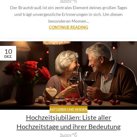
Sunny
Der Brautstrauß ist ein zentrales Element deines großen Tages
und trägt unvergessliche Erinnerungen in sich. Um diesen
besonderen Momen...
CONTINUE READING
10
DEZ.
RATGEBER UND WISSEN
Hochzeitsjubiläen: Liste aller
Hochzeitstage und ihrer Bedeutung
Sunny