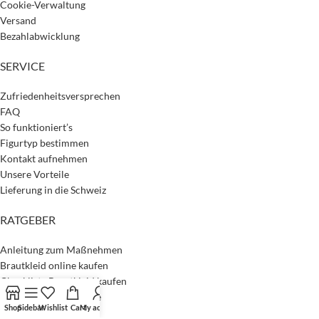
Cookie-Verwaltung
Versand
Bezahlabwicklung
SERVICE
Zufriedenheitsversprechen
FAQ
So funktioniert’s
Figurtyp bestimmen
Kontakt aufnehmen
Unsere Vorteile
Lieferung in die Schweiz
RATGEBER
Anleitung zum Maßnehmen
Brautkleid online kaufen
Checkliste Brautkleid kaufen
Material- & Stoffkunde
Shop
Sidebar
Wishlist
Cart
My account
Mehr Nachhaltigkeit