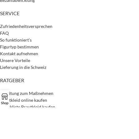
Bezahlabwicklung
SERVICE
Zufriedenheitsversprechen
FAQ
So funktioniert’s
Figurtyp bestimmen
Kontakt aufnehmen
Unsere Vorteile
Lieferung in die Schweiz
RATGEBER
Anleitung zum Maßnehmen
Brautkleid online kaufen
Shop
Checkliste Brautkleid kaufen
Material- & Stoffkunde
Mehr Nachhaltigkeit
Passendes Brautkleid finden
Unser Magazin