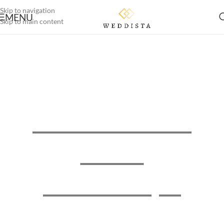
Skip to navigation
MENU
Skip to main content
Weddista - Deine
Online
Brautboutique
Maßgeschneiderte