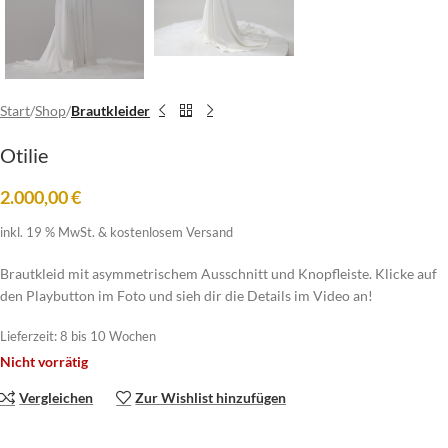
Start
Shop
Brautkleider
Otilie
2.000,00
€
inkl. 19 % MwSt.
& kostenlosem Versand
Brautkleid mit asymmetrischem Ausschnitt und Knopfleiste. Klicke auf
den Playbutton im Foto und sieh dir die Details im Video an!
Lieferzeit:
8 bis 10 Wochen
Nicht vorrätig
Vergleichen
Zur Wishlist hinzufügen