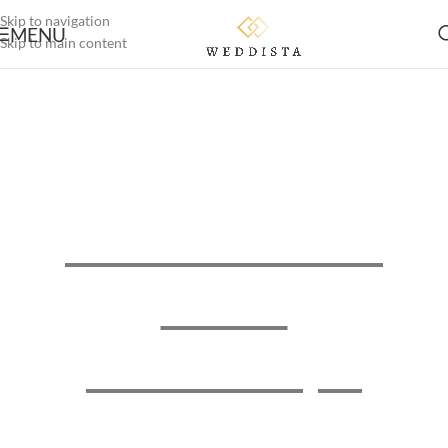
Skip to navigation
MENU
Skip to main content
Weddista - Deine
Online
Brautboutique
Maßgeschneiderte