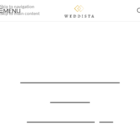
Skip to navigation
MENU
Skip to main content
Weddista - Deine
Online
Brautboutique
Maßgeschneiderte