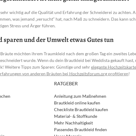
t sehr wichtig auf die Qualität und Erfahrung der Schneiderei zu achten. A
men, was jemand „versucht“ hat, nach Maß zu schneidern. Das kann schn
igen Stress und Ärger führen.
d sparen und der Umwelt etwas Gutes tun
 Bräute möchten ihrem Traumkleid nach dem großen Tag ein zweites Lebe
schneidert wurde. Wenn du dein Brautkleid bei Weddista gekauft hast, 
k! Weitere Tipps zum Sparen: Günstige und sehr
elegante Hochzeitskarte
rfahrungen von anderen Bräuten bei
Hochzeitsforum.org
profitieren
!
RATGEBER
rechen
Anleitung zum Maßnehmen
Brautkleid online kaufen
Checkliste Brautkleid kaufen
Material- & Stoffkunde
Mehr Nachhaltigkeit
Passendes Brautkleid finden