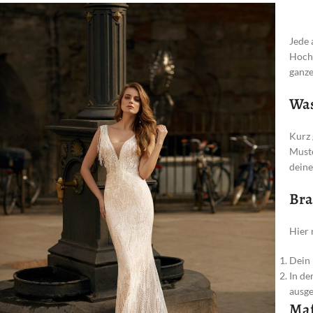
Jede 
Hochz
ganze
Was
Kurz 
Muste
deine
Bra
Hier 
Dein 
In de
ausge
Maß