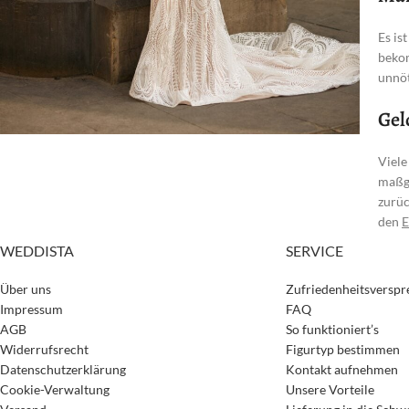
Es is
bekom
unnöt
Gel
Viele
maßge
zurüc
den
E
WEDDISTA
SERVICE
Über uns
Zufriedenheitsversp
Impressum
FAQ
AGB
So funktioniert’s
Widerrufsrecht
Figurtyp bestimmen
Datenschutzerklärung
Kontakt aufnehmen
Cookie-Verwaltung
Unsere Vorteile