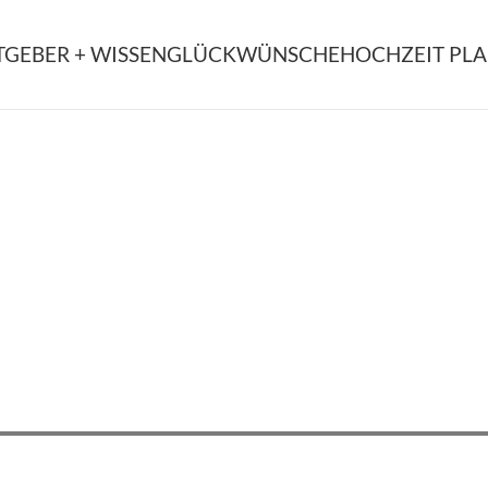
TGEBER + WISSEN
GLÜCKWÜNSCHE
HOCHZEIT PL
 Deine Online Brautbou
e Hochzeitskleider von ausgewählten Des