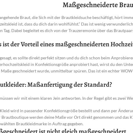
Maßgeschneiderte Brau
angehende Braut, die Sich mit der Brautkleidsuche beschäftigt, hört imm
eitskleid ist, dass du dich darin wohlfühlst.“ Das ist wenig verwunderlich
n Tag. Dabei begleitet es dich von der Trauzeremonie über das Brautpaars
 ist der Vorteil eines maßgeschneiderten Hochzei
gesagt, es sollte direkt perfekt sitzen und du dich schon beim Anprobier
rhochzeitskleid in Konfektionsgröße anprobiert hast, wirst du den Unters
 Maße geschneidert wurde, unmittelbar spüren. Das ist ein echter WOW-
utkleider: Maßanfertigung der Standard?
müssen wir mit einem klaren Jein antworten. In der Regel gibt es zwei 
Kleid wird in passender Konfektionsgröße bestellt und dann per Änderun
r Brautboutique werden deine Maße vor Ort direkt genommen und das Kl
wählten Brautkleidmarke in Auftrag gegeben.
geschneidert ist nicht gleich maßgeschneidert