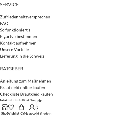
SERVICE
Zufriedenheitsversprechen
FAQ
So funktioniert’s
Figurtyp bestimmen
Kontakt aufnehmen
Unsere Vorteile
Lieferung in die Schweiz
RATGEBER
Anleitung zum Maßnehmen
Brautkleid online kaufen
Checkliste Brautkleid kaufen
Material- & Stoffkunde
Mehr Nachhaltigkeit
Passendes Brautkleid finden
Shop
Wishlist
Cart
My account
Unser Magazin