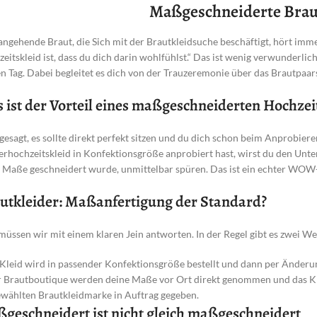
Maßgeschneiderte Brau
angehende Braut, die Sich mit der Brautkleidsuche beschäftigt, hört imm
eitskleid ist, dass du dich darin wohlfühlst.“ Das ist wenig verwunderlich
n Tag. Dabei begleitet es dich von der Trauzeremonie über das Brautpaars
 ist der Vorteil eines maßgeschneiderten Hochzei
gesagt, es sollte direkt perfekt sitzen und du dich schon beim Anprobier
rhochzeitskleid in Konfektionsgröße anprobiert hast, wirst du den Unters
 Maße geschneidert wurde, unmittelbar spüren. Das ist ein echter WOW-
utkleider: Maßanfertigung der Standard?
müssen wir mit einem klaren Jein antworten. In der Regel gibt es zwei 
Kleid wird in passender Konfektionsgröße bestellt und dann per Änderun
r Brautboutique werden deine Maße vor Ort direkt genommen und das Kl
wählten Brautkleidmarke in Auftrag gegeben.
geschneidert ist nicht gleich maßgeschneidert