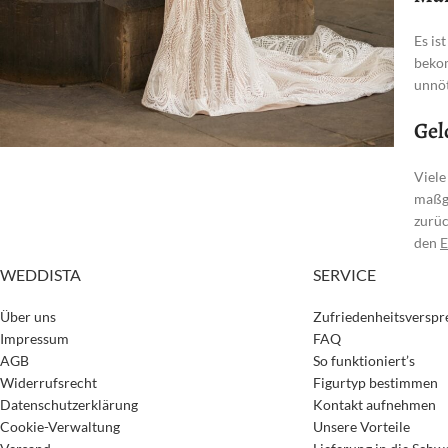
Es is
bekom
unnöt
Gel
Viele
maßge
zurüc
den
E
WEDDISTA
SERVICE
Über uns
Zufriedenheitsversp
Impressum
FAQ
AGB
So funktioniert’s
Widerrufsrecht
Figurtyp bestimmen
Datenschutzerklärung
Kontakt aufnehmen
Cookie-Verwaltung
Unsere Vorteile