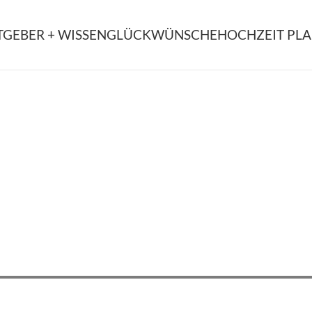
TGEBER + WISSEN
GLÜCKWÜNSCHE
HOCHZEIT PL
 Deine Online Brautbou
e Hochzeitskleider von ausgewählten Des