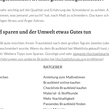
t sehr wichtig auf die Qualität und Erfahrung der Schneiderei zu achten. A
men, was jemand „versucht“ hat, nach Maß zu schneidern. Das kann schn
igen Stress und Ärger führen.
d sparen und der Umwelt etwas Gutes tun
 Bräute möchten ihrem Traumkleid nach dem großen Tag ein zweites Lebe
schneidert wurde. Wenn du dein Brautkleid bei Weddista gekauft hast, 
k! Weitere Tipps zum Sparen: Günstige und sehr
elegante Hochzeitskarte
rfahrungen von anderen Bräuten bei
Hochzeitsforum.org
profitieren
!
RATGEBER
rechen
Anleitung zum Maßnehmen
Brautkleid online kaufen
Checkliste Brautkleid kaufen
Material- & Stoffkunde
Mehr Nachhaltigkeit
Passendes Brautkleid finden