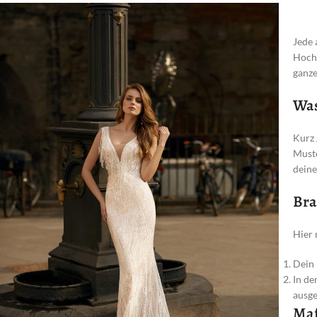
Jede 
Hochz
ganze
Was
Kurz 
Muste
deine
Bra
Hier 
Dein 
In de
ausge
Maß